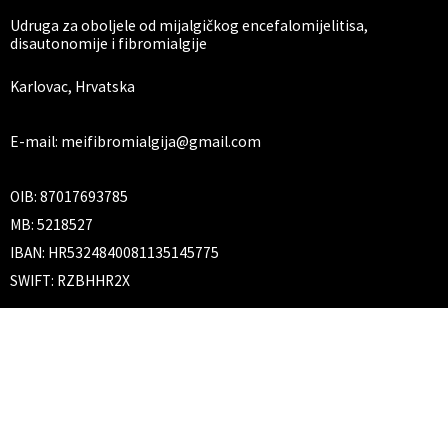
Udruga za oboljele od mijalgičkog encefalomijelitisa,
disautonomije i fibromialgije
Karlovac, Hrvatska
E-mail: meifibromialgija@gmail.com
OIB: 87017693785
MB: 5218527
IBAN: HR5324840081135145775
SWIFT: RZBHHR2X
F
Y
a
o
c
u
e
t
Sadržaj na ovoj web stranici nudi se kao pružatelj besplatnih